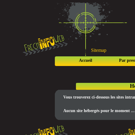
Sitemap
Accueil
Par pres
Hé
Vous trouverez ci-dessous les sites intr
Aucun site hébergés pour le moment ...