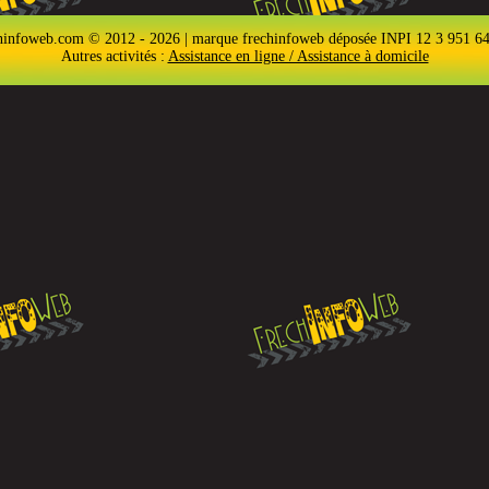
hinfoweb.com © 2012 - 2026 | marque frechinfoweb déposée INPI 12 3 951 6
Autres activités :
Assistance en ligne / Assistance à domicile