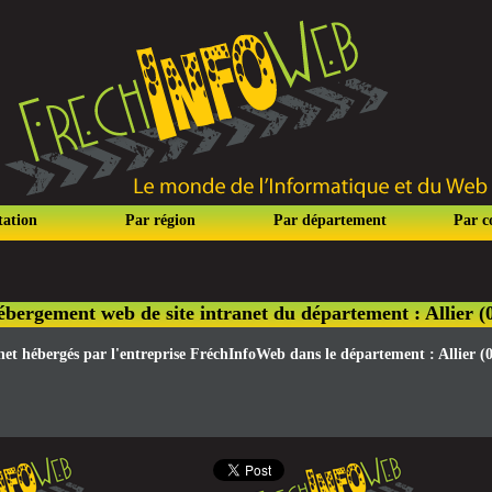
tation
Par région
Par département
Par 
bergement web de site intranet du département : Allier (
anet hébergés par l'entreprise FréchInfoWeb dans le département : Allier (0