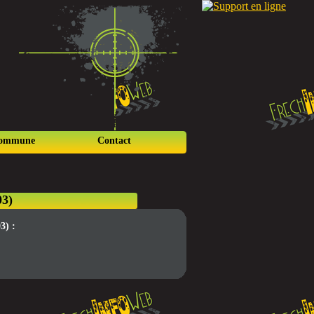
commune
Contact
03)
3) :