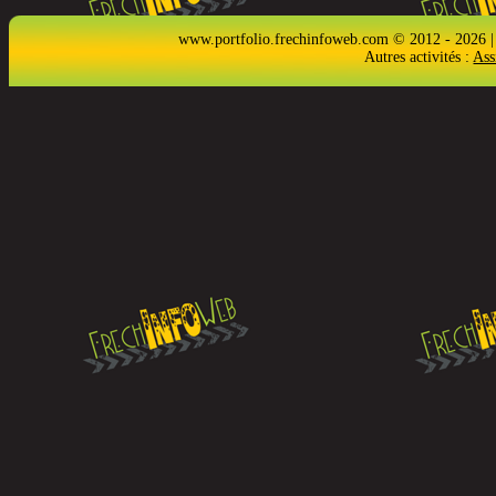
www.portfolio.frechinfoweb.com © 2012 - 2026 |
Autres activités :
Ass