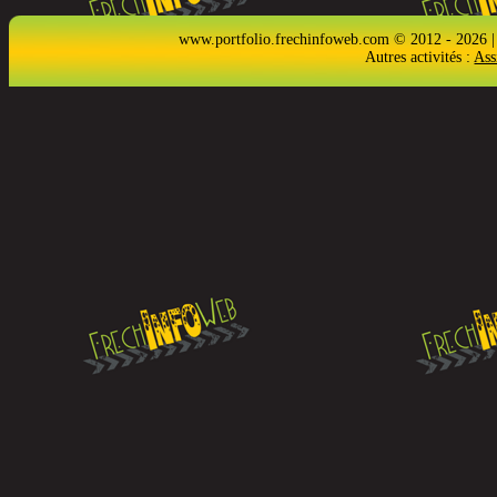
www.portfolio.frechinfoweb.com © 2012 - 2026 |
Autres activités :
Ass