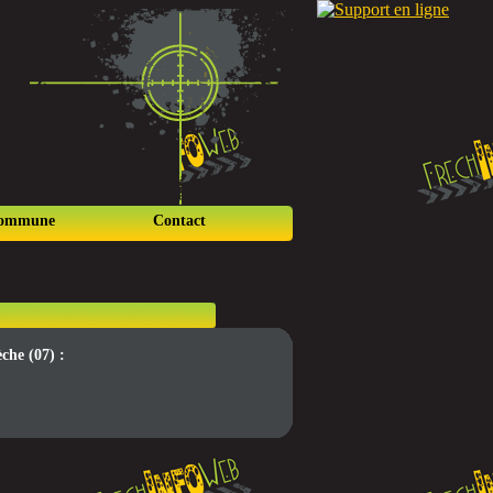
commune
Contact
che (07) :