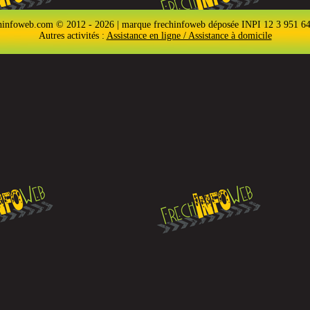
hinfoweb.com © 2012 - 2026 | marque frechinfoweb déposée INPI 12 3 951 6
Autres activités :
Assistance en ligne / Assistance à domicile