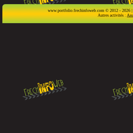
www.portfolio.frechinfoweb.com © 2012 - 2026 |
Autres activités :
Ass