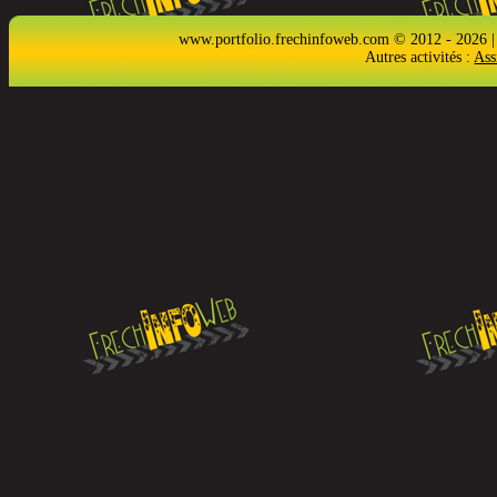
www.portfolio.frechinfoweb.com © 2012 - 2026 |
Autres activités :
Ass