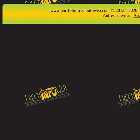
www.portfolio.frechinfoweb.com © 2012 - 2026 |
Autres activités :
Ass