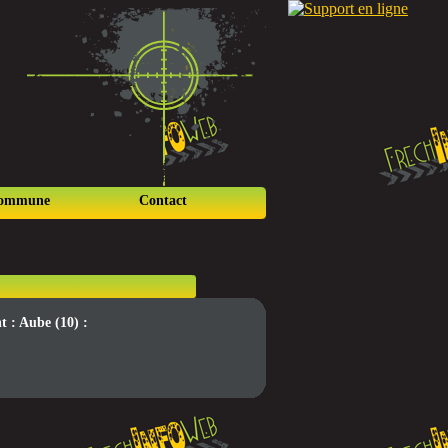
commune
Contact
t : Aube (10) :