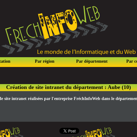
tation
Par région
Par département
Par 
Création de site intranet du département : Aube (10)
 de site intranet réalisées par l'entreprise FréchInfoWeb dans le départemen