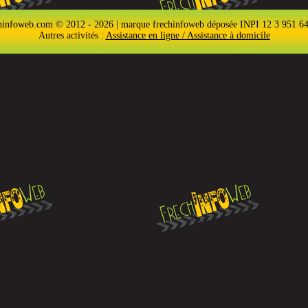
hinfoweb.com © 2012 - 2026 | marque frechinfoweb déposée INPI 12 3 951 6
Autres activités :
Assistance en ligne / Assistance à domicile