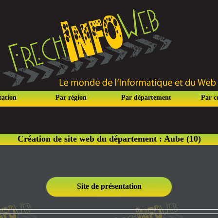
tation
Par région
Par département
Par 
Création de site web du département : Aube (10)
Site de présentation