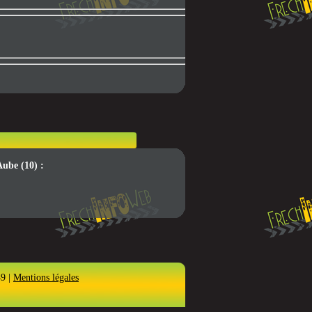
Aube (10) :
49 |
Mentions légales