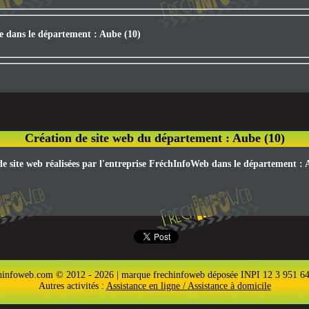
ée dans le département : Aube (10)
Création de site web du département : Aube (10)
 de site web réalisées par l'entreprise FréchInfoWeb dans le département : 
hinfoweb.com © 2012 - 2026 | marque frechinfoweb déposée INPI 12 3 951 6
Autres activités :
Assistance en ligne / Assistance à domicile