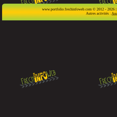
www.portfolio.frechinfoweb.com © 2012 - 2026 |
Autres activités :
Ass