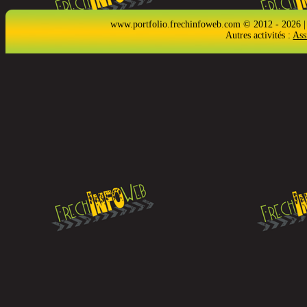
www.portfolio.frechinfoweb.com © 2012 - 2026 |
Autres activités :
Ass