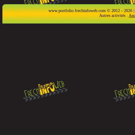
www.portfolio.frechinfoweb.com © 2012 - 2026 |
Autres activités :
Ass