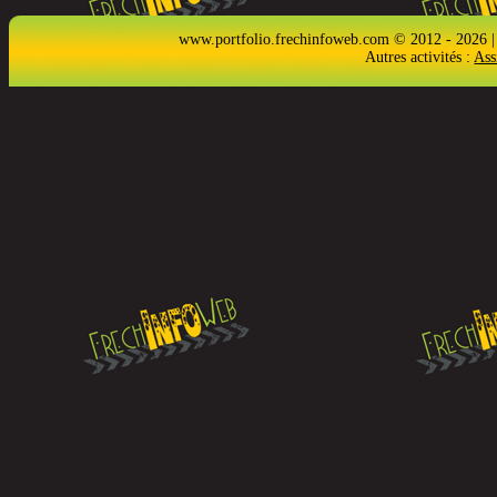
www.portfolio.frechinfoweb.com © 2012 - 2026 |
Autres activités :
Ass