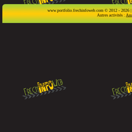
www.portfolio.frechinfoweb.com © 2012 - 2026 |
Autres activités :
Ass