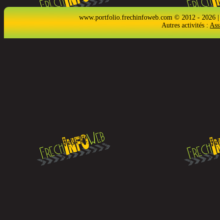
www.portfolio.frechinfoweb.com © 2012 - 2026 |
Autres activités :
Ass