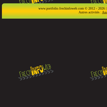
www.portfolio.frechinfoweb.com © 2012 - 2026 |
Autres activités :
Ass