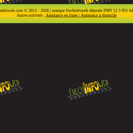
hinfoweb.com © 2012 - 2026 | marque frechinfoweb déposée INPI 12 3 951 6
Autres activités :
Assistance en ligne / Assistance à domicile