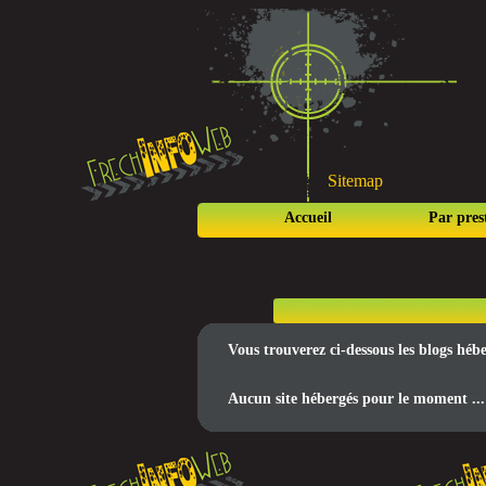
Sitemap
Accueil
Par pres
Vous trouverez ci-dessous les blogs hé
Aucun site hébergés pour le moment ...