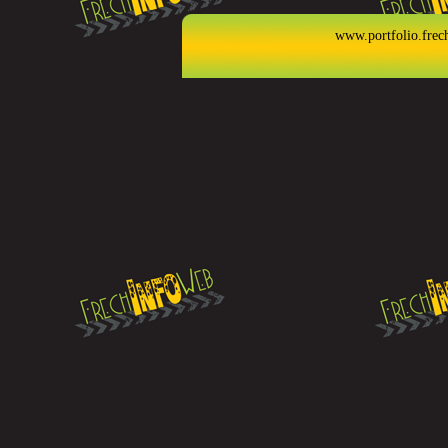
www.portfolio.frec