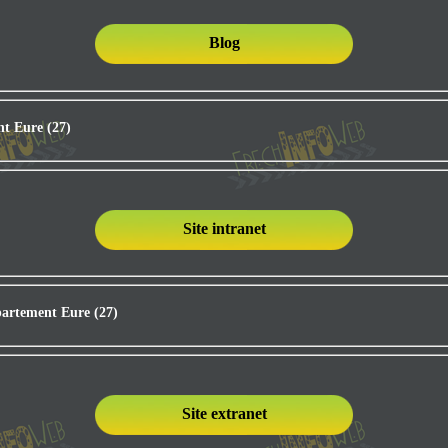
Blog
nt Eure (27)
Site intranet
partement Eure (27)
Site extranet