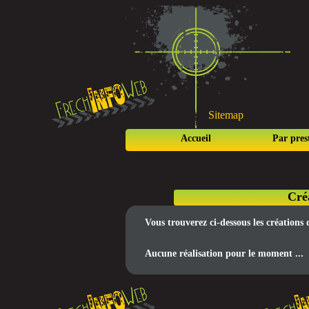
Sitemap
Accueil
Par pres
Cré
Vous trouverez ci-dessous les créations
Aucune réalisation pour le moment ...