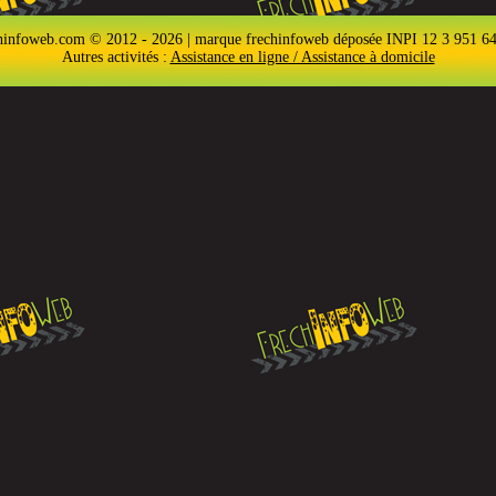
hinfoweb.com © 2012 - 2026 | marque frechinfoweb déposée INPI 12 3 951 6
Autres activités :
Assistance en ligne / Assistance à domicile