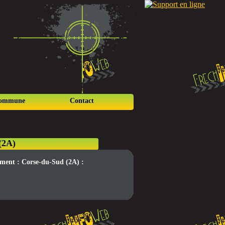
commune
Contact
(2A)
tement : Corse-du-Sud (2A) :