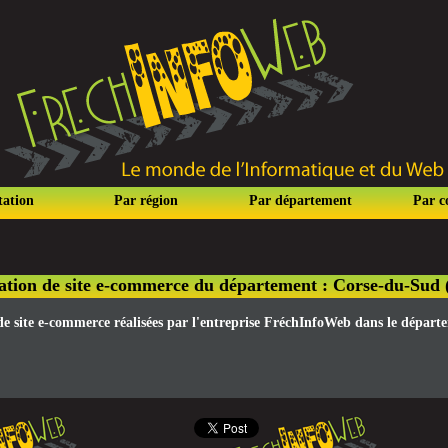
tation
Par région
Par département
Par 
ation de site e-commerce du département : Corse-du-Sud 
 de site e-commerce réalisées par l'entreprise FréchInfoWeb dans le dépar