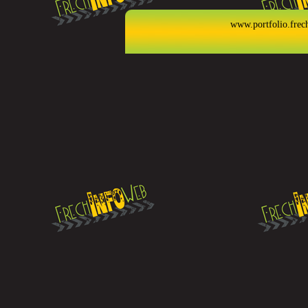
www.portfolio.frec