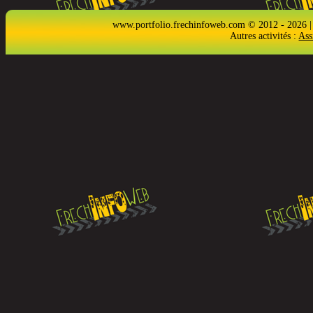
www.portfolio.frechinfoweb.com © 2012 - 2026 |
Autres activités :
Ass