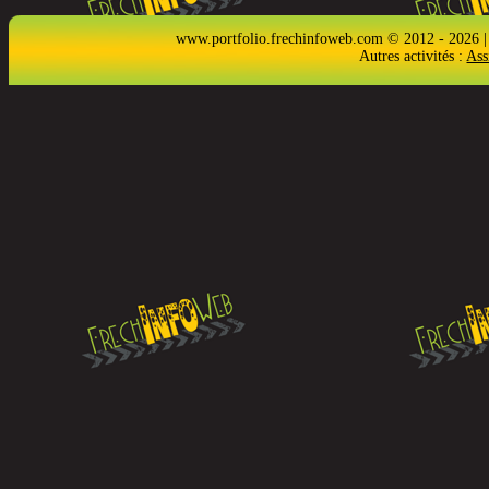
www.portfolio.frechinfoweb.com © 2012 - 2026 |
Autres activités :
Ass