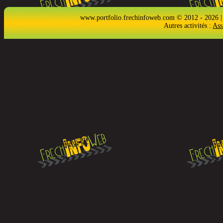
www.portfolio.frechinfoweb.com © 2012 - 2026 |
Autres activités :
Ass