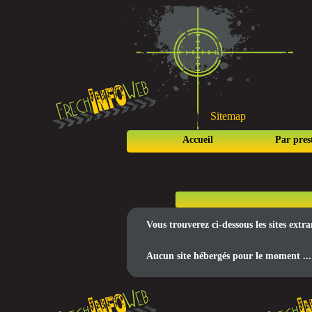
Sitemap
Accueil
Par pres
Vous trouverez ci-dessous les sites ext
Aucun site hébergés pour le moment ...