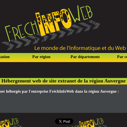
tation
Par région
Par département
Par 
Hébergement web de site extranet de la région Auvergne
ranet hébergés par l'entreprise FréchInfoWeb dans la région Auvergne :