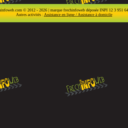
hinfoweb.com © 2012 - 2026 | marque frechinfoweb déposée INPI 12 3 951 6
Autres activités :
Assistance en ligne / Assistance à domicile