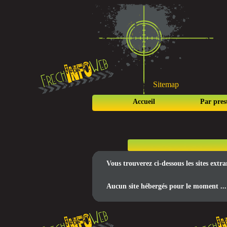
Sitemap
Accueil
Par pres
Vous trouverez ci-dessous les sites ext
Aucun site hébergés pour le moment ...