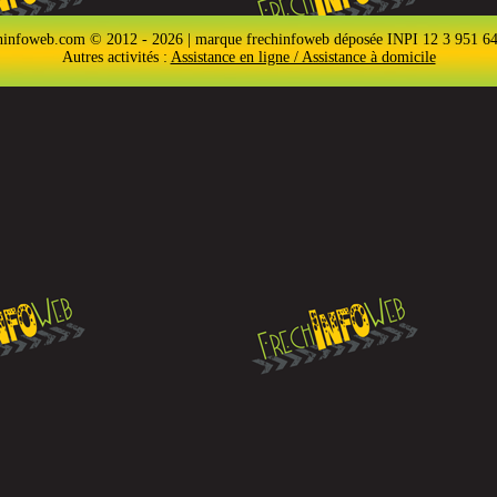
hinfoweb.com © 2012 - 2026 | marque frechinfoweb déposée INPI 12 3 951 6
Autres activités :
Assistance en ligne / Assistance à domicile