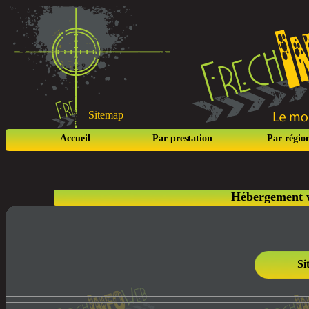
Sitemap
Accueil
Par prestation
Par régio
Hébergement w
Si