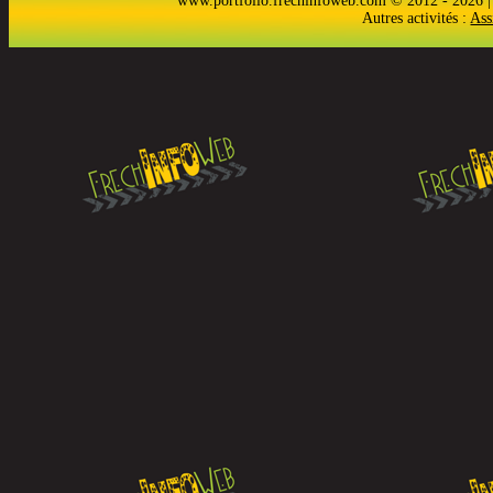
www.portfolio.frechinfoweb.com © 2012 - 2026 |
Autres activités :
Ass