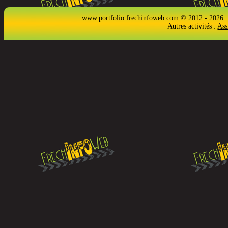
www.portfolio.frechinfoweb.com © 2012 - 2026 |
Autres activités :
Ass