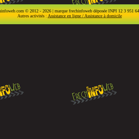
hinfoweb.com © 2012 - 2026 | marque frechinfoweb déposée INPI 12 3 951 6
Autres activités :
Assistance en ligne / Assistance à domicile