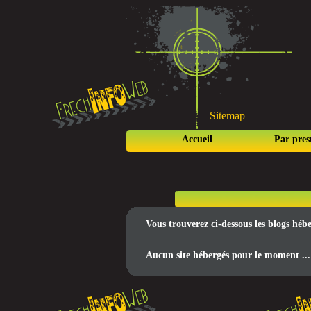
Sitemap
Accueil
Par pres
Vous trouverez ci-dessous les blogs héb
Aucun site hébergés pour le moment ...