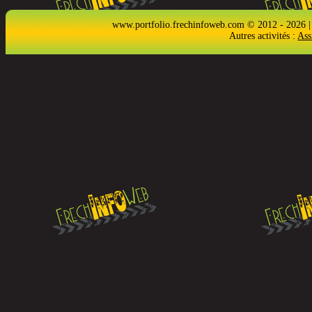
www.portfolio.frechinfoweb.com © 2012 - 2026 |
Autres activités :
Ass