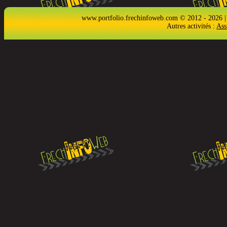
www.portfolio.frechinfoweb.com © 2012 - 2026 |
Autres activités :
Ass