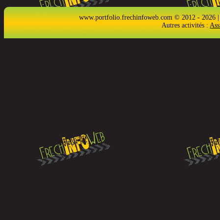
www.portfolio.frechinfoweb.com © 2012 - 2026 |
Autres activités :
Ass