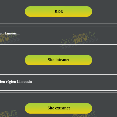
Blog
ion Limousin
Site intranet
gion région Limousin
Site extranet