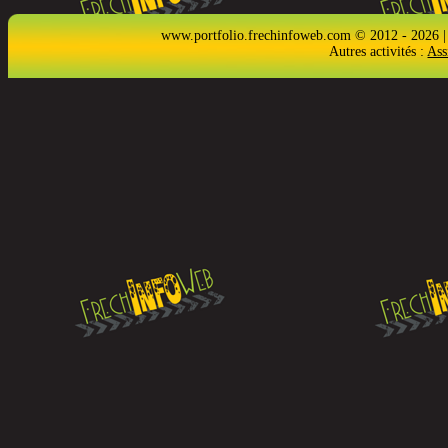
www.portfolio.frechinfoweb.com © 2012 - 2026 |
Autres activités :
Ass