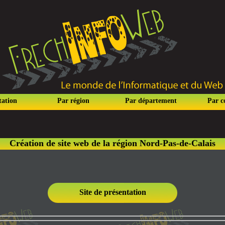
tation
Par région
Par département
Par 
Création de site web de la région Nord-Pas-de-Calais
Site de présentation