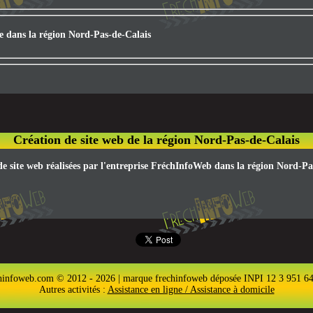
ée dans la région Nord-Pas-de-Calais
Création de site web de la région Nord-Pas-de-Calais
 de site web réalisées par l'entreprise FréchInfoWeb dans la région Nord-Pa
hinfoweb.com © 2012 - 2026 | marque frechinfoweb déposée INPI 12 3 951 6
Autres activités :
Assistance en ligne / Assistance à domicile