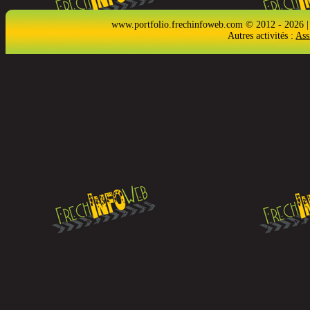
www.portfolio.frechinfoweb.com © 2012 - 2026 |
Autres activités :
Ass