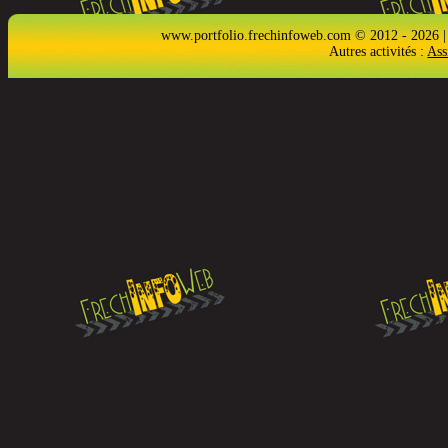
www.portfolio.frechinfoweb.com © 2012 - 2026 |
Autres activités :
Ass