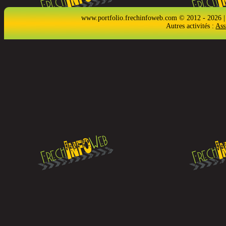
www.portfolio.frechinfoweb.com © 2012 - 2026 |
Autres activités :
Ass