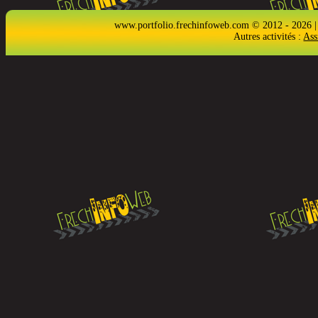
www.portfolio.frechinfoweb.com © 2012 - 2026 |
Autres activités :
Ass