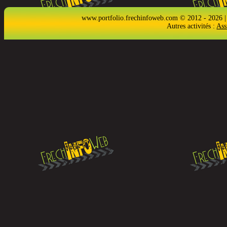
www.portfolio.frechinfoweb.com © 2012 - 2026 |
Autres activités :
Ass