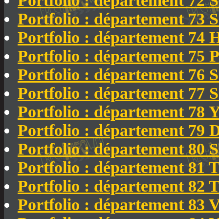
Portfolio : département 72 
Portfolio : département 73 
Portfolio : département 74 
Portfolio : département 75 P
Portfolio : département 76 
Portfolio : département 77 
Portfolio : département 78 Y
Portfolio : département 79 
Portfolio : département 80
Portfolio : département 81 
Portfolio : département 82 
Portfolio : département 83 