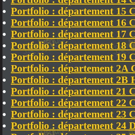
Portfolio : département 15 
Portfolio : département 16 
Portfolio : département 17
Portfolio : département 18 
Portfolio : département 19 
Portfolio : département 2A
Portfolio : département 2B
Portfolio : département 21 
Portfolio : département 22 
Portfolio : département 23 
Portfolio : département 24