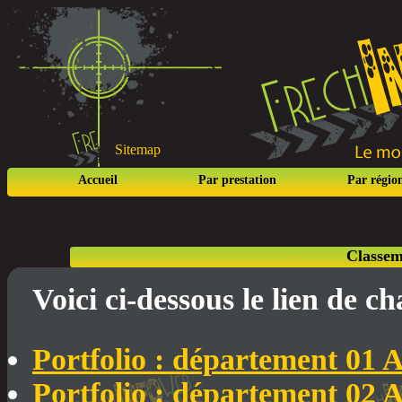
Sitemap
Accueil
Par prestation
Par régio
Classem
Voici ci-dessous le lien de 
Portfolio : département 01 
Portfolio : département 02 